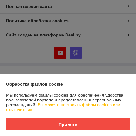
Полная версия сайта
Политика обработки cookies
Сайт создан на платформе Deal.by
Информация для покупателя
Обработка файлов cookie
Юридическое лицо:
Частное предприятие «Фабрика Плексолл»
220007, РБ, г. Минск, ул. Фабрициуса 8, офис 1
Мы используем файлы cookies для обеспечения удобства
Регистрационный номер ЕГР: 192555222
пользователей портала и предоставления персональных
рекомендаций.
Вы можете настроить файлы cookies или
УНП: 192555222
отключить их.
Регистрационный орган: Мингорисполком
Принять
Дата регистрации компании: 26.10.2015