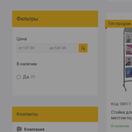
Фильтры
Топ продаж
Цена
В наличии
Да
39
СКП-7
Стойка дл
местом по
В наличии