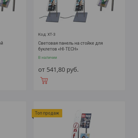
ХТ-3
ой
Световая панель на стойке для
буклетов «HI-TECH»
В наличии
от 541,80
руб.
Топ продаж