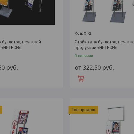
XT-2
я буклетов, печатной
Стойка для буклетов, печатн
 «HI-TECH»
продукции «HI-TECH»
В наличии
,50
руб.
от 322,50
руб.
Топ продаж