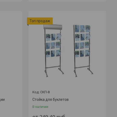
Топ продаж
СКП-8
ции
Стойка для буклетов
В наличии
от 249,40
руб.