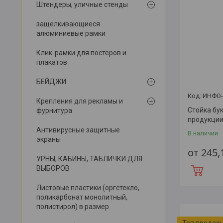
Штендеры, уличные стенды
защелкивающиеся
алюминиевые рамки
Клик-рамки для постеров и
плакатов
БЕЙДЖИ
ИНФО-
Крепления для рекламы и
Стойка бу
фурнитура
продукци
Антивирусные защитные
В наличии
экраны
от 245
УРНЫ, КАБИНЫ, ТАБЛИЧКИ ДЛЯ
ВЫБОРОВ
Листовые пластики (оргстекло,
поликарбонат монолитный,
полистирол) в размер
Топ продаж