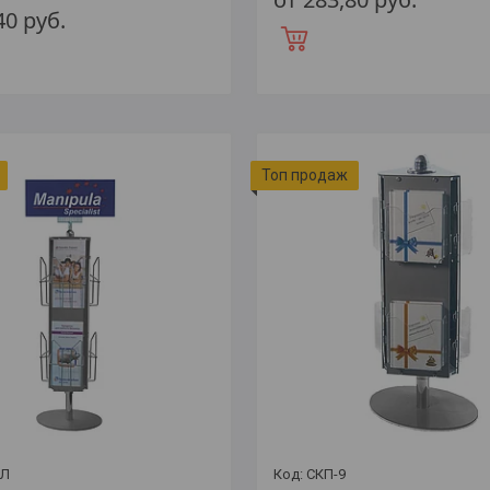
,40
руб.
Топ продаж
/Л
СКП-9