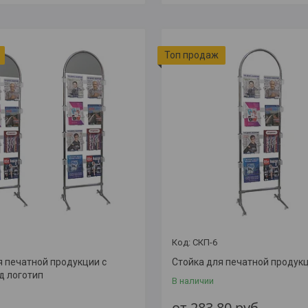
Топ продаж
СКП-6
я печатной продукции с
Стойка для печатной продук
д логотип
В наличии
от 283,80
руб.