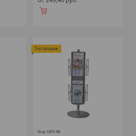
Топ продаж
СКП-9A