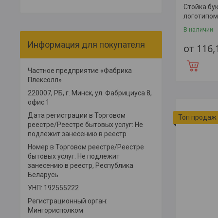
Стойка бу
логотипом
В наличии
Информация для покупателя
от 116
Частное предприятие «Фабрика
Плексолл»
220007, РБ, г. Минск, ул. Фабрициуса 8,
офис 1
Дата регистрации в Торговом
Топ продаж
реестре/Реестре бытовых услуг: Не
подлежит занесению в реестр
Номер в Торговом реестре/Реестре
бытовых услуг: Не подлежит
занесению в реестр, Республика
Беларусь
УНП: 192555222
Регистрационный орган:
Мингорисполком