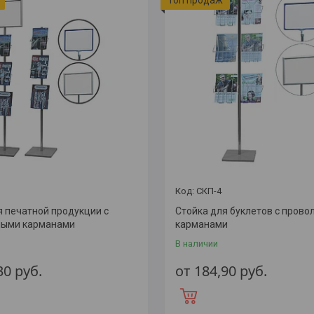
СКП-4
я печатной продукции с
Стойка для буклетов c пров
ными карманами
карманами
В наличии
,30
руб.
от 184,90
руб.