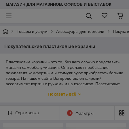
МАГАЗИН ДЛЯ МАГАЗИНОВ, ОФИСОВ И ВЫСТАВОК
Товары и услуги
Аксессуары для торговли
Покупат
Покупательские пластиковые корзины
Пластиковые корзины - это то, без чего сложно представить
магазин самообслуживания. Они делают пребывание
покупателя комфортным и стимулируют приобретать больше
товара. На нашем сайте Вы представлен широкий
ассортимент корзин с ручками и на колесиках. Пластиковые
корзины производства EPG обладают рядом преимуществ:
Показать всё
- Имеют длительный срок эксплуатации;
- Легко штабелируются;
Сортировка
- Возможно нанесение логотипа на боковины корзин;
0
Фильтры
- Увеличивают средний чек на 20%.