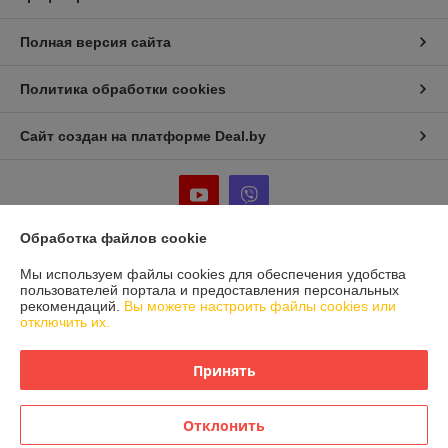
Полная версия сайта
Политика обработки cookies
Сайт создан на платформе Deal.by
Обработка файлов cookie
Информация для покупателя
Мы используем файлы cookies для обеспечения удобства
пользователей портала и предоставления персональных
Юридическое лицо:
Частное предприятие «Фабрика Плексолл»
рекомендаций.
Вы можете настроить файлы cookies или
220007, РБ, г. Минск, ул. Фабрициуса 8, офис 1
отключить их.
Регистрационный номер ЕГР: 192555222
Принять
УНП: 192555222
Регистрационный орган: Мингорисполком
Отклонить
Дата регистрации компании: 26.10.2015