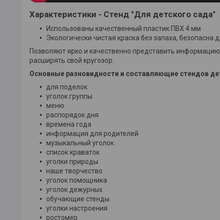
Характеристики - Стенд "Для детского сада"
Использованы качественный пластик ПВХ 4 мм
Экологически чистая краска без запаха, безопасна д
Позволяют ярко и качественно представить информацию.
расширять свой кругозор.
Основные разновидности и составляющие стендов дет
для поделок
уголок группы
меню
распорядок дня
времена года
информация для родителей
музыкальный уголок
список краваток
уголки природы
наше творчество
уголок помощника
уголок дежурных
обучающие стенды
уголки настроения
ростомер