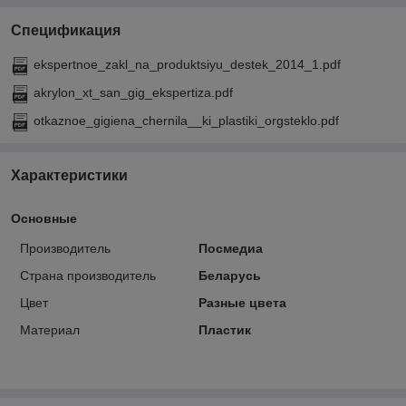
Спецификация
ekspertnoe_zakl_na_produktsiyu_destek_2014_1.pdf
akrylon_xt_san_gig_ekspertiza.pdf
otkaznoe_gigiena_chernila__ki_plastiki_orgsteklo.pdf
Характеристики
Основные
Производитель
Посмедиа
Страна производитель
Беларусь
Цвет
Разные цвета
Материал
Пластик