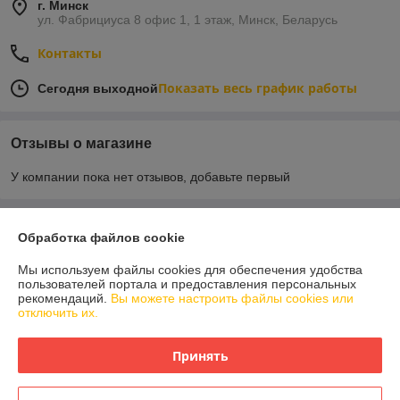
г. Минск
ул. Фабрициуса 8 офис 1, 1 этаж, Минск, Беларусь
Контакты
Показать весь график работы
Сегодня выходной
Отзывы о магазине
У компании пока нет отзывов, добавьте первый
О нас
Обработка файлов cookie
Мы используем файлы cookies для обеспечения удобства
Контакты
пользователей портала и предоставления персональных
рекомендаций.
Вы можете настроить файлы cookies или
отключить их.
Доставка и оплата
Принять
График работы
Полная версия сайта