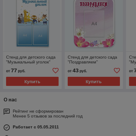
Стенд для детского сада
Стенд для детского сада
Сте
"Музыкальный уголок"
"Поздравляем"
"Му
77
43
от
руб.
от
руб.
от
Купить
Купить
О нас
Рейтинг не сформирован
Менее 5 отзывов за последний год
Работает с 05.05.2011