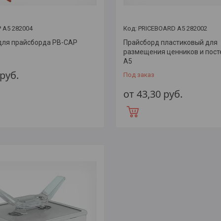
 A5 282004
PRICEBOARD A5 282002
для прайсборда PB-CAP
Прайсборд пластиковый для
размещения ценников и пост
А5
руб.
Под заказ
от 43,30
руб.