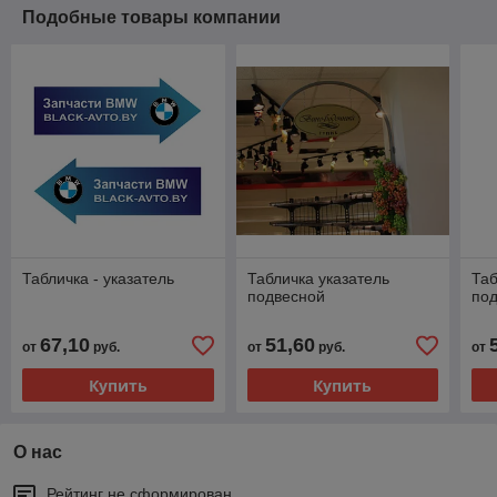
Подобные товары компании
Табличка - указатель
Табличка указатель
Таб
подвесной
по
67,10
51,60
от
руб.
от
руб.
от
Купить
Купить
О нас
Рейтинг не сформирован