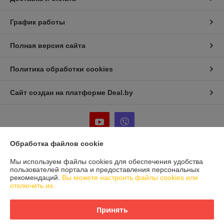
График работы
Полная версия сайта
Политика обработки cookies
Сайт создан на платформе Deal.by
Обработка файлов cookie
Информация для покупателя
Мы используем файлы cookies для обеспечения удобства
пользователей портала и предоставления персональных
Юридическое лицо:
Частное предприятие «Фабрика Плексолл»
рекомендаций.
Вы можете настроить файлы cookies или
220007, РБ, г. Минск, ул. Фабрициуса 8, офис 1
отключить их.
Регистрационный номер ЕГР: 192555222
Принять
УНП: 192555222