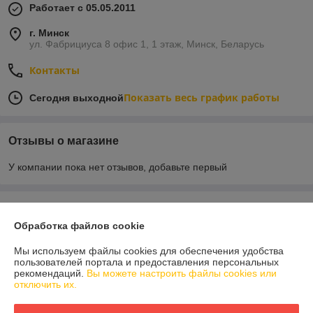
Работает с 05.05.2011
г. Минск
ул. Фабрициуса 8 офис 1, 1 этаж, Минск, Беларусь
Контакты
Показать весь график работы
Сегодня выходной
Отзывы о магазине
У компании пока нет отзывов, добавьте первый
О нас
Обработка файлов cookie
Контакты
Мы используем файлы cookies для обеспечения удобства
пользователей портала и предоставления персональных
рекомендаций.
Вы можете настроить файлы cookies или
Доставка и оплата
отключить их.
График работы