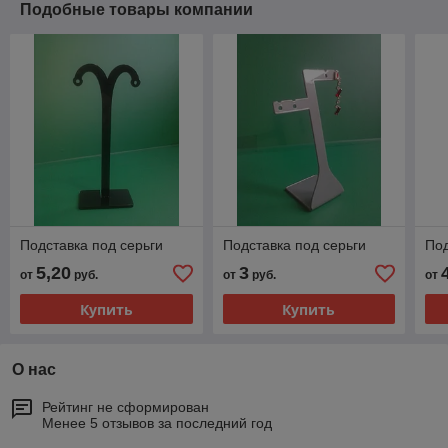
Подобные товары компании
Подставка под серьги
Подставка под серьги
Под
5,20
3
от
руб.
от
руб.
от
Купить
Купить
О нас
Рейтинг не сформирован
Менее 5 отзывов за последний год