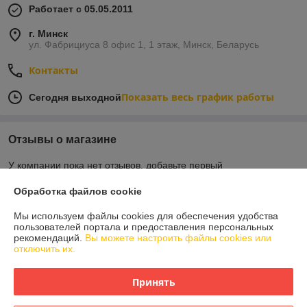
Работает с 05.05.2011
г. Минск
ул. Фабрициуса 8 офис 1, 1 этаж, Минск, Беларусь
Контакты
Показать весь график работы
Сегодня выходной
Отзывы о магазине
У компании пока нет отзывов, добавьте первый
Обработка файлов cookie
О нас
Мы используем файлы cookies для обеспечения удобства
пользователей портала и предоставления персональных
Контакты
рекомендаций.
Вы можете настроить файлы cookies или
отключить их.
Доставка и оплата
Принять
График работы