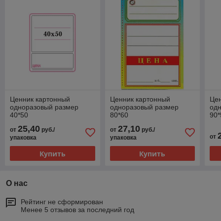
Ценник картонный
Ценник картонный
Це
одноразовый размер
одноразовый размер
од
40*50
80*60
90*
25,40
27,10
от
руб./
от
руб./
от
упаковка
упаковка
Купить
Купить
О нас
Рейтинг не сформирован
Менее 5 отзывов за последний год