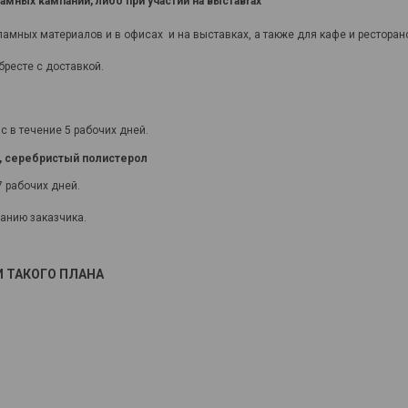
мных кампаний, либо при участии на выставrах
мных материалов и в офисах и на выставках, а также для кафе и ресторан
бресте с доставкой.
 в течение 5 рабочих дней.
о, серебристый полистерол
7 рабочих дней.
анию заказчика.
 ТАКОГО ПЛАНА