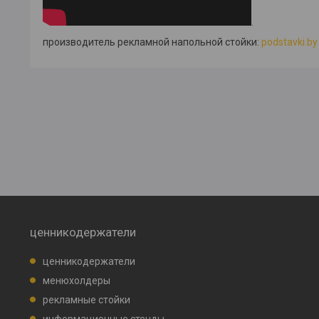
.
производитель рекламной напольной стойки:
podstavki.by
ценникодержатели
ценникодержатели
менюхолдеры
рекламные стойки
информационные стенды