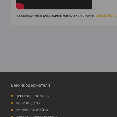
.
производитель рекламной напольной стойки:
podstavki.by
ценникодержатели
ценникодержатели
менюхолдеры
рекламные стойки
информационные стенды