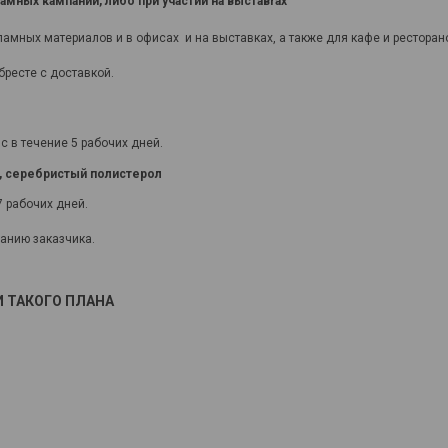
мных кампаний, либо при участии на выставrах
мных материалов и в офисах и на выставках, а также для кафе и ресторан
бресте с доставкой.
 в течение 5 рабочих дней.
о, серебристый полистерол
7 рабочих дней.
анию заказчика.
 ТАКОГО ПЛАНА