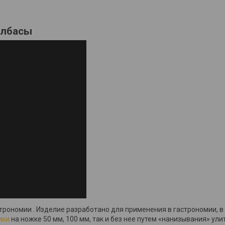
олбасы
трономии . Изделие разработано для применения в гастрономии, 
ики
на ножке 50 мм, 100 мм, так и без нее путем «нанизывания» ул