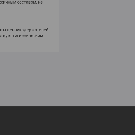
ксичным составом, не
анты ценникодержателей
ствует гигиеническим