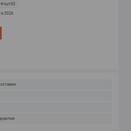
г4+шт50
та 2026
доставки
арантия