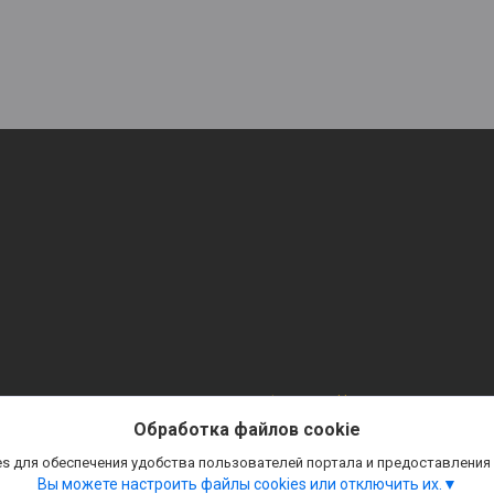
Сайт создан на платформе Deal.by
Политика обработки файлов cookies
Обработка файлов cookie
ТАБЛИЧКИ. СТЕНДЫ. ВСЕ ДЛЯ ОФОРМЛЕНИЯ. |
Пожаловаться на контент
Select Language
▼
s для обеспечения удобства пользователей портала и предоставления
Вы можете настроить файлы cookies или отключить их.