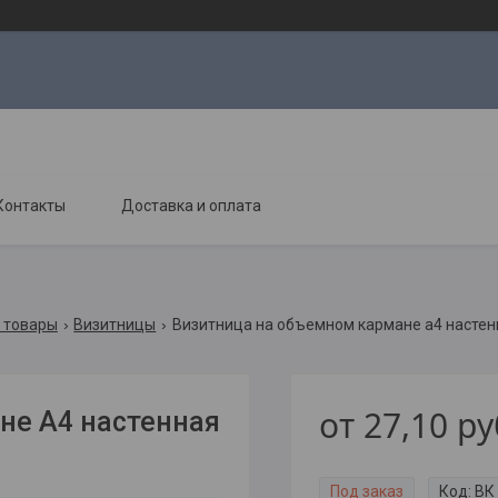
Контакты
Доставка и оплата
д товары
Визитницы
Визитница на объемном кармане а4 настен
от
27,10
ру
не А4 настенная
Под заказ
Код:
ВК 