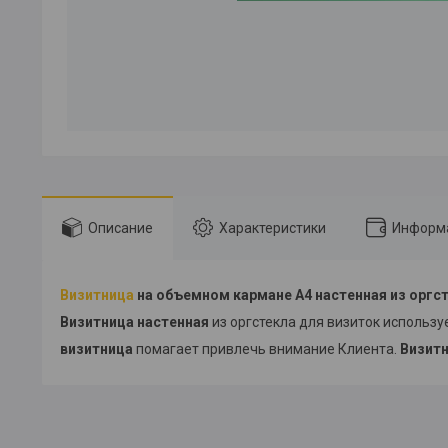
Описание
Характеристики
Информа
Визитница
на объемном кармане А4 настенная из оргс
Визитница настенная
из оргстекла для визиток используе
визитница
помагает привлечь внимание Клиента.
Визит