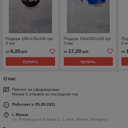
Подиум 100х125х100 орг
Подиум 150х200х100 орг
Под
2 мм
3 мм
2 
8,20
17,20
от
руб.
от
руб.
от
Купить
Купить
О нас
Рейтинг не сформирован
Менее 5 отзывов за последний год
Работает с 05.05.2011
г. Минск
ул. Фабрициуса 8 офис 1, 1 этаж, Минск, Беларусь