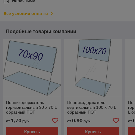
Наличными
Все условия оплаты
Подобные товары компании
Ценникодержатель
Ценникодержатель
Це
горизонтальный 90 х 70 L
вертикальный 100 х 70 L
гор
образный ПЭТ
образный ПЭТ
L 
1,70
0,90
от
руб.
от
руб.
от
Купить
Купить