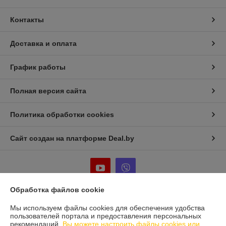
Контакты
Доставка и оплата
График работы
Полная версия сайта
Политика обработки cookies
Сайт создан на платформе Deal.by
Обработка файлов cookie
Информация для покупателя
Мы используем файлы cookies для обеспечения удобства
пользователей портала и предоставления персональных
Юридическое лицо:
Частное предприятие «Фабрика Плексолл»
рекомендаций.
Вы можете настроить файлы cookies или