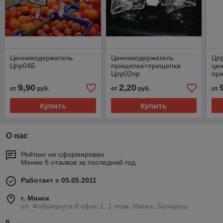
Ценникодержатель
Ценникодержатель
Цп
Цпр04Б
прищепка+прищепка
це
Цпр02пр
пр
9,90
2,20
от
руб.
от
руб.
от
Купить
Купить
О нас
Рейтинг не сформирован
Менее 5 отзывов за последний год
Работает с 05.05.2011
г. Минск
ул. Фабрициуса 8 офис 1, 1 этаж, Минск, Беларусь