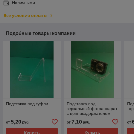
Наличными
Все условия оплаты
Подобные товары компании
Подставка под туфли
Подставка под
Под
зеркальный фотоаппарат
тар
с ценникодержателем
5,20
7,10
от
руб.
от
руб.
от
Купить
Купить