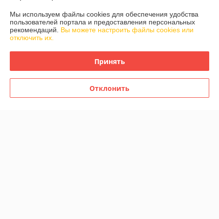
Мы используем файлы cookies для обеспечения удобства
пользователей портала и предоставления персональных
Контакты
рекомендаций.
Вы можете настроить файлы cookies или
отключить их.
Доставка и оплата
Принять
График работы
Отклонить
Полная версия сайта
Политика обработки cookies
Сайт создан на платформе Deal.by
Информация для покупателя
Юридическое лицо:
Частное предприятие «Фабрика Плексолл»