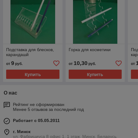
Подставка для блесков,
Горка для косметики
Под
карандашй
ка
9
10,30
от
руб.
от
руб.
от
Купить
Купить
О нас
Рейтинг не сформирован
Менее 5 отзывов за последний год
Работает с 05.05.2011
г. Минск
ул. Фабрициуса 8 офис 1, 1 этаж, Минск, Беларусь