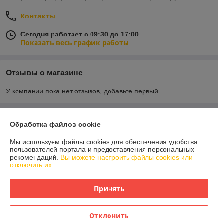
Контакты
Сегодня работает с 09:30 до 17:00
Показать весь график работы
Отзывы о магазине
У компании пока нет отзывов, добавьте первый
О нас
Обработка файлов cookie
Мы используем файлы cookies для обеспечения удобства
Контакты
пользователей портала и предоставления персональных
рекомендаций.
Вы можете настроить файлы cookies или
отключить их.
Доставка и оплата
Принять
График работы
Полная версия сайта
Отклонить