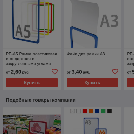
PF-A5 Рамка пластиковая
Файл для рамки А3
PF-
стандартная с
ста
закругленными углами
зак
2,60
3,40
от
руб.
от
руб.
от
Купить
Купить
Подобные товары компании