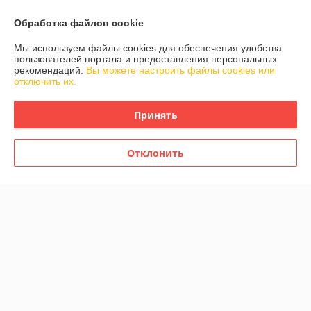
Обработка файлов cookie
Мы используем файлы cookies для обеспечения удобства
пользователей портала и предоставления персональных
рекомендаций.
Вы можете настроить файлы cookies или
отключить их.
Ценникодержатель
Цр2-А4-кр50 Комплект
Це
Цпр04Б
ценникодержателя
ма
рамочного А4 напольного
210
Принять
500 мм
9,90
18,50
от
руб.
от
руб.
от
Купить
Купить
Отклонить
О нас
Рейтинг не сформирован
Менее 5 отзывов за последний год
Работает с 05.05.2011
г. Минск
ул. Фабрициуса 8 офис 1, 1 этаж, Минск, Беларусь