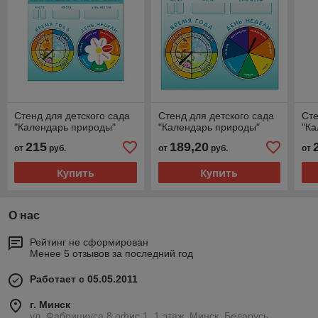
Стенд для детского сада
Стенд для детского сада
Сте
"Календарь природы"
"Календарь природы"
"Ка
215
189,20
от
руб.
от
руб.
от
Купить
Купить
О нас
Рейтинг не сформирован
Менее 5 отзывов за последний год
Работает с 05.05.2011
г. Минск
ул. Фабрициуса 8 офис 1, 1 этаж, Минск, Беларусь