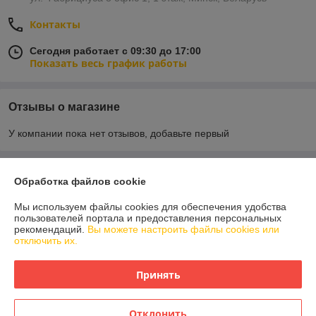
Контакты
Сегодня работает с 09:30 до 17:00
Показать весь график работы
Отзывы о магазине
У компании пока нет отзывов, добавьте первый
О нас
Обработка файлов cookie
Мы используем файлы cookies для обеспечения удобства
Контакты
пользователей портала и предоставления персональных
рекомендаций.
Вы можете настроить файлы cookies или
отключить их.
Доставка и оплата
Принять
График работы
Полная версия сайта
Отклонить