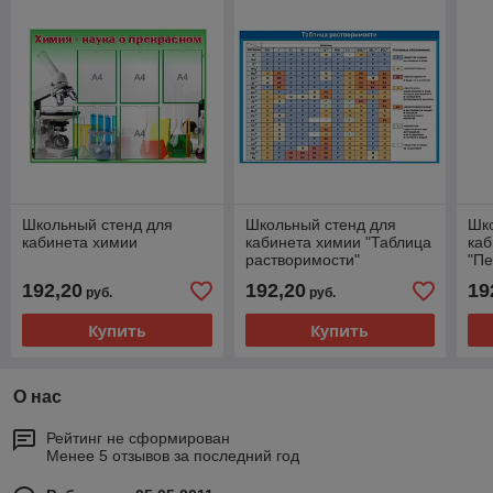
Школьный стенд для
Школьный стенд для
Шк
кабинета химии
кабинета химии "Таблица
каб
растворимости"
"Пе
хим
192,20
192,20
19
руб.
руб.
И. 
Купить
Купить
О нас
Рейтинг не сформирован
Менее 5 отзывов за последний год