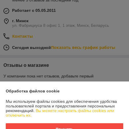
Менее 5 отзывов за последний год
Работает с 05.05.2011
г. Минск
ул. Фабрициуса 8 офис 1, 1 этаж, Минск, Беларусь
Контакты
Показать весь график работы
Сегодня выходной
Отзывы о магазине
У компании пока нет отзывов, добавьте первый
Обработка файлов cookie
О нас
Мы используем файлы cookies для обеспечения удобства
пользователей портала и предоставления персональных
Контакты
рекомендаций.
Вы можете настроить файлы cookies или
отключить их.
Доставка и оплата