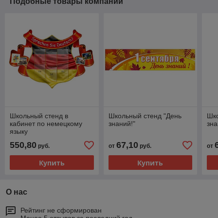
Подобные товары компании
Школьный стенд в
Школьный стенд "День
Шко
кабинет по немецкому
знаний!"
зна
языку
550,80
67,10
руб.
от
руб.
от
Купить
Купить
О нас
Рейтинг не сформирован