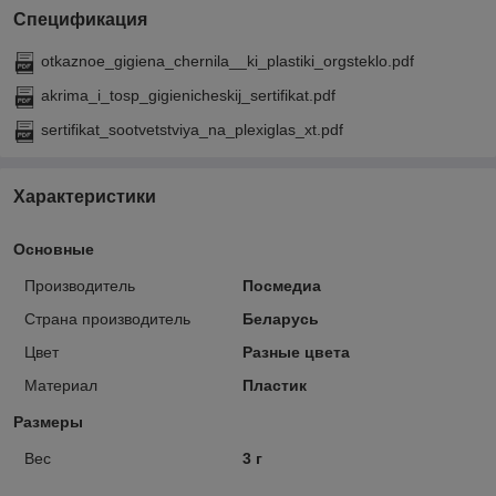
Спецификация
otkaznoe_gigiena_chernila__ki_plastiki_orgsteklo.pdf
akrima_i_tosp_gigienicheskij_sertifikat.pdf
sertifikat_sootvetstviya_na_plexiglas_xt.pdf
Характеристики
Основные
Производитель
Посмедиа
Страна производитель
Беларусь
Цвет
Разные цвета
Материал
Пластик
Размеры
Вес
3 г