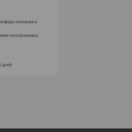
мосферу познания и
также используемых
б дней.