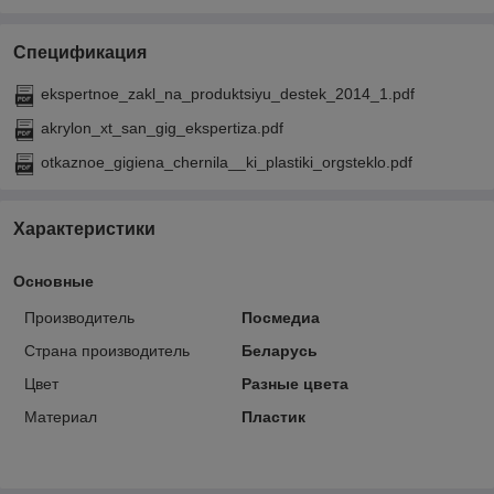
Спецификация
ekspertnoe_zakl_na_produktsiyu_destek_2014_1.pdf
akrylon_xt_san_gig_ekspertiza.pdf
otkaznoe_gigiena_chernila__ki_plastiki_orgsteklo.pdf
Характеристики
Основные
Производитель
Посмедиа
Страна производитель
Беларусь
Цвет
Разные цвета
Материал
Пластик