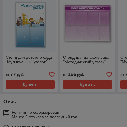
Стенд для детского сада
Стенд для детского сада
Сте
"Музыкальный уголок"
"Методический уголок"
"Му
77
166
от
руб.
от
руб.
от
Купить
Купить
О нас
Рейтинг не сформирован
Менее 5 отзывов за последний год