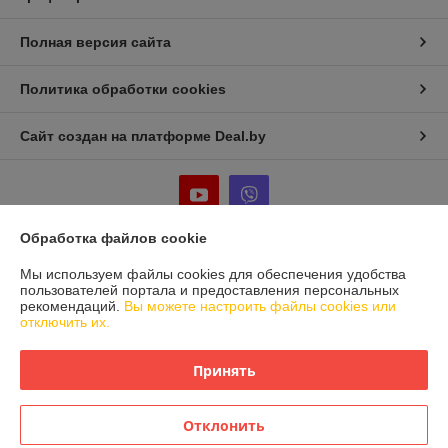
Полная версия сайта
Политика обработки cookies
Сайт создан на платформе Deal.by
Обработка файлов cookie
Информация для покупателя
Мы используем файлы cookies для обеспечения удобства
пользователей портала и предоставления персональных
Юридическое лицо:
Частное предприятие «Фабрика Плексолл»
рекомендаций.
Вы можете настроить файлы cookies или
220007, РБ, г. Минск, ул. Фабрициуса 8, офис 1
отключить их.
Регистрационный номер ЕГР: 192555222
Принять
УНП: 192555222
Регистрационный орган: Мингорисполком
Отклонить
Дата регистрации компании: 26.10.2015