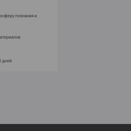
мосферу познания и
атериалов.
б дней.