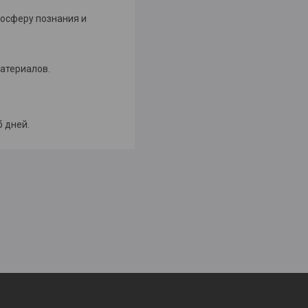
мосферу познания и
атериалов.
б дней.