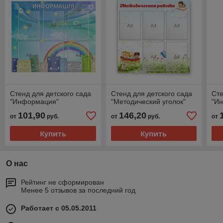
Стенд для детского сада
Стенд для детского сада
Сте
"Информация"
"Методический уголок"
"И
101,90
146,20
от
руб.
от
руб.
от
Купить
Купить
О нас
Рейтинг не сформирован
Менее 5 отзывов за последний год
Работает с 05.05.2011