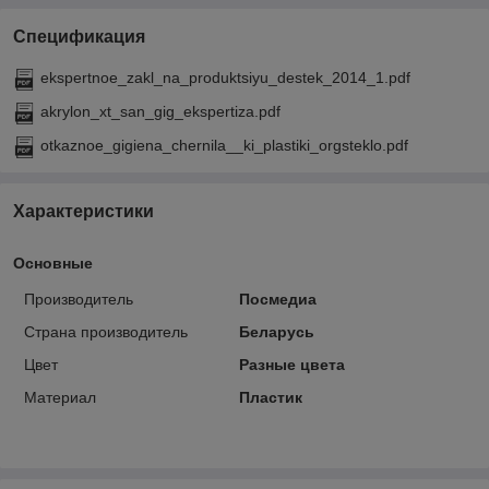
Спецификация
ekspertnoe_zakl_na_produktsiyu_destek_2014_1.pdf
akrylon_xt_san_gig_ekspertiza.pdf
otkaznoe_gigiena_chernila__ki_plastiki_orgsteklo.pdf
Характеристики
Основные
Производитель
Посмедиа
Страна производитель
Беларусь
Цвет
Разные цвета
Материал
Пластик