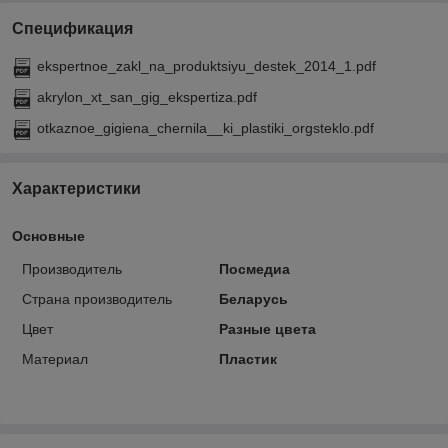
Спецификация
ekspertnoe_zakl_na_produktsiyu_destek_2014_1.pdf
akrylon_xt_san_gig_ekspertiza.pdf
otkaznoe_gigiena_chernila__ki_plastiki_orgsteklo.pdf
Характеристики
Основные
Производитель
Посмедиа
Страна производитель
Беларусь
Цвет
Разные цвета
Материал
Пластик