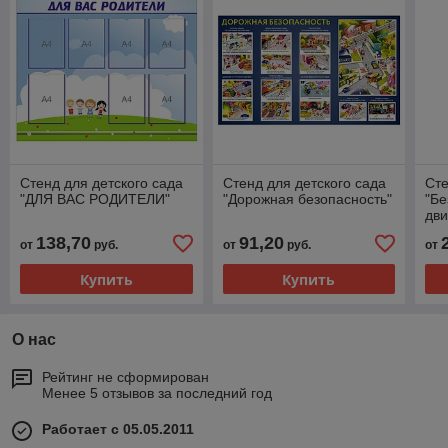
Стенд для детского сада
Стенд для детского сада
Сте
"ДЛЯ ВАС РОДИТЕЛИ"
"Дорожная безопасность"
"Бе
дв
138,70
91,20
от
руб.
от
руб.
от
Купить
Купить
О нас
Рейтинг не сформирован
Менее 5 отзывов за последний год
Работает с 05.05.2011