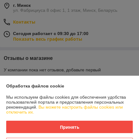
г. Минск
ул. Фабрициуса 8 офис 1, 1 этаж, Минск, Беларусь
Контакты
Сегодня работает с 09:30 до 17:00
Показать весь график работы
Отзывы о магазине
У компании пока нет отзывов, добавьте первый
Обработка файлов cookie
О нас
Мы используем файлы cookies для обеспечения удобства
пользователей портала и предоставления персональных
Контакты
рекомендаций.
Вы можете настроить файлы cookies или
отключить их.
Доставка и оплата
Принять
График работы