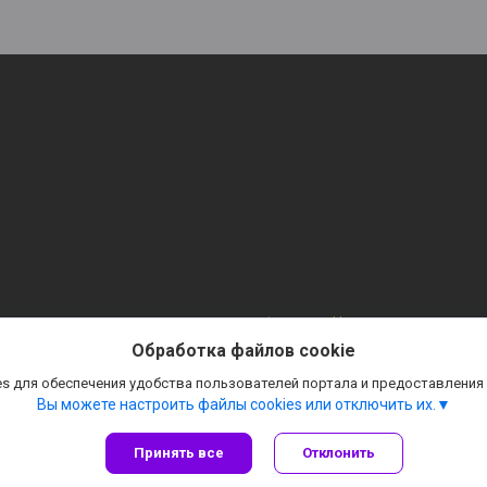
Сайт создан на платформе Deal.by
Политика обработки файлов cookies
Обработка файлов cookie
ТАБЛИЧКИ. СТЕНДЫ. ВСЕ ДЛЯ ОФОРМЛЕНИЯ. |
Пожаловаться на контент
Select Language
▼
s для обеспечения удобства пользователей портала и предоставления
Вы можете настроить файлы cookies или отключить их.
Принять все
Отклонить