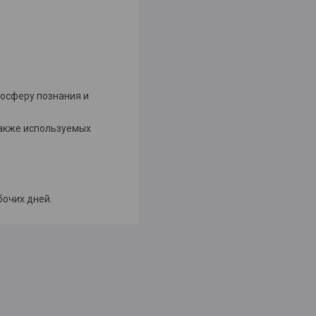
мосферу познания и
также используемых
бочих дней.