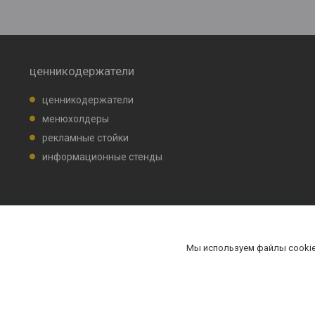
ценникодержатели
ценникодержатели
менюхолдеры
рекламные стойки
информационные стенды
Мы используем файлы cookie