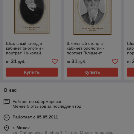
Школьный стенд в
Школьный стенд в
Шко
кабинет биологии -
кабинет биологии -
каб
портрет "Николай
портрет "Климент
пор
Иванович Пирогов"
Аркадьевич Тимирязев"
31
31
от
руб.
от
руб.
от
Купить
Купить
О нас
Рейтинг не сформирован
Менее 5 отзывов за последний год
Работает с 05.05.2011
г. Минск
ул. Фабрициуса 8 офис 1, 1 этаж, Минск, Беларусь