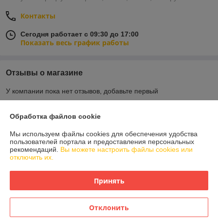
Контакты
Сегодня работает с 09:30 до 17:00
Показать весь график работы
Отзывы о магазине
У компании пока нет отзывов, добавьте первый
Обработка файлов cookie
О нас
Мы используем файлы cookies для обеспечения удобства
пользователей портала и предоставления персональных
Контакты
рекомендаций.
Вы можете настроить файлы cookies или
отключить их.
Доставка и оплата
Принять
График работы
Отклонить
Полная версия сайта