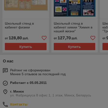
Школьный стенд в
Школьный стенд в
Шко
кабинет физики
кабинет химии "Химия в
каб
нашей жизни"
"Т
без
128,80
127,70
от
руб.
от
руб.
от
Купить
Купить
О нас
Рейтинг не сформирован
Менее 5 отзывов за последний год
Работает с 05.05.2011
г. Минск
ул. Фабрициуса 8 офис 1, 1 этаж, Минск, Беларусь
Контакты