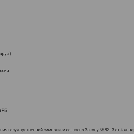
арусі)
оссии
я РБ
ия государственной символики согласно Закону № 83−3 от 4 янва