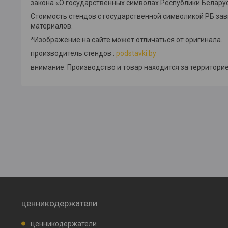
закона «О государственных символах Республики Беларус
Стоимость стендов с государственной символикой РБ за
материалов.
*Изображение на сайте может отличаться от оригинала.
производитель стендов :
podstavki.by
внимание: Производство и товар находится за территорие
ценникодержатели
ценникодержатели