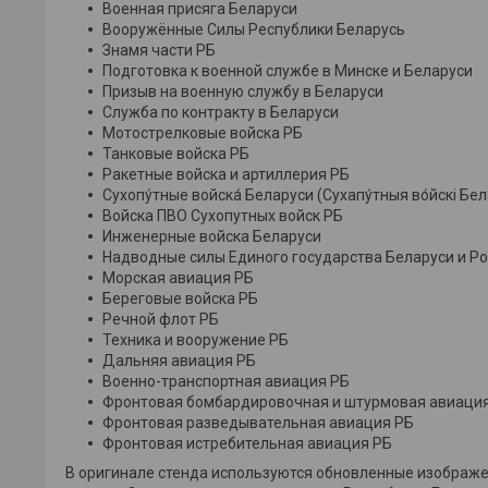
Военная присяга Беларуси
Вооружённые Силы Республики Беларусь
Знамя части РБ
Подготовка к военной службе в Минске и Беларуси
Призыв на военную службу в Беларуси
Служба по контракту в Беларуси
Мотострелковые войска РБ
Танковые войска РБ
Ракетные войска и артиллерия РБ
Сухопу́тные войска́ Беларуси (Сухапу́тныя во́йскі Бел
Войска ПВО Сухопутных войск РБ
Инженерные войска Беларуси
Надводные силы Единого государства Беларуси и Р
Морская авиация РБ
Береговые войска РБ
Речной флот РБ
Техника и вооружение РБ
Дальняя авиация РБ
Военно-транспортная авиация РБ
Фронтовая бомбардировочная и штурмовая авиаци
Фронтовая разведывательная авиация РБ
Фронтовая истребительная авиация РБ
В оригинале стенда используются обновленные изображен