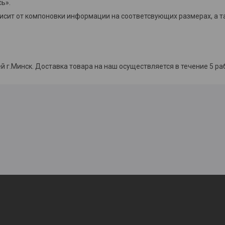
ь».
висит от компоновки информации на соответсвующих размерах, а 
й г.Минск. Доставка товара на наш осуществляется в течение 5 ра