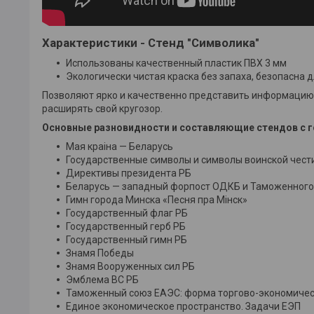
Характеристики - Стенд "Символика"
Использованы качественный пластик ПВХ 3 мм
Экологически чистая краска без запаха, безопасна д
Позволяют ярко и качественно представить информацию.
расширять свой кругозор.
Основные разновидности и составляющие стендов с г
Мая краiна — Беларусь
Государственные символы и символы воинской чест
Директивы президента РБ
Беларусь — западный форпост ОДКБ и Таможенного
Гимн города Минска «Песня пра Мiнск»
Государственный флаг РБ
Государственный герб РБ
Государственный гимн РБ
Знамя Победы
Знамя Вооруженных сил РБ
Эмблема ВС РБ
Таможенный союз ЕАЭС: форма торгово-экономическо
Единое экономическое пространство. Задачи ЕЭП