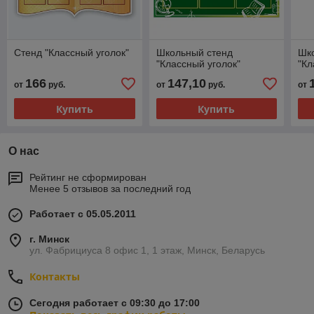
Стенд "Классный уголок"
Школьный стенд
Шк
"Классный уголок"
"Кл
166
147,10
от
руб.
от
руб.
от
Купить
Купить
О нас
Рейтинг не сформирован
Менее 5 отзывов за последний год
Работает с 05.05.2011
г. Минск
ул. Фабрициуса 8 офис 1, 1 этаж, Минск, Беларусь
Контакты
Сегодня работает с 09:30 до 17:00