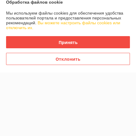
Обработка файлов cookie
Мы используем файлы cookies для обеспечения удобства
Контакты
пользователей портала и предоставления персональных
рекомендаций.
Вы можете настроить файлы cookies или
отключить их.
Доставка и оплата
Принять
График работы
Полная версия сайта
Отклонить
Политика обработки cookies
Сайт создан на платформе Deal.by
Информация для покупателя
Юридическое лицо:
Частное предприятие «Фабрика Плексолл»