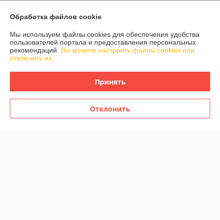
О нас
Обработка файлов cookie
Мы используем файлы cookies для обеспечения удобства
Контакты
пользователей портала и предоставления персональных
рекомендаций.
Вы можете настроить файлы cookies или
отключить их.
Доставка и оплата
Принять
График работы
Полная версия сайта
Отклонить
Политика обработки cookies
Сайт создан на платформе Deal.by
Информация для покупателя