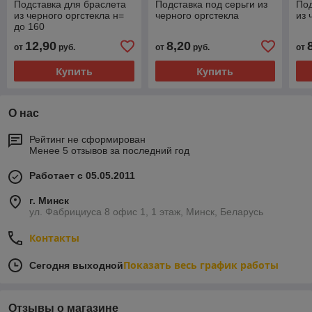
Подставка для браслета
Подставка под серьги из
Под
из черного оргстекла н=
черного оргстекла
из 
до 160
12,90
8,20
от
руб.
от
руб.
от
Купить
Купить
О нас
Рейтинг не сформирован
Менее 5 отзывов за последний год
Работает с 05.05.2011
г. Минск
ул. Фабрициуса 8 офис 1, 1 этаж, Минск, Беларусь
Контакты
Показать весь график работы
Сегодня выходной
Отзывы о магазине