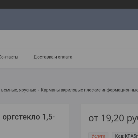
Контакты
Доставка и оплата
бъемные, ярусные
Карманы акриловые плоские информационны
от
19,20
ру
оргстекло 1,5-
Услуга
Код:
КПА5г