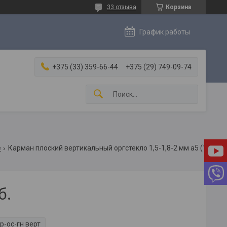
33 отзыва
Корзина
График работы
+375 (33) 359-66-44
+375 (29) 749-09-74
е
Карман плоский вертикальный оргстекло 1,5-1,8-2 мм а5 (148х210)
б.
р-ос-гн верт