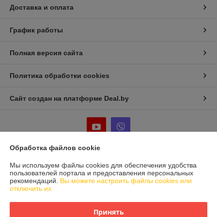
Доставка и оплата
График работы
Полная версия сайта
Политика обработки cookies
Сайт создан на платформе Deal.by
Обработка файлов cookie
Информация для покупателя
Мы используем файлы cookies для обеспечения удобства
пользователей портала и предоставления персональных
Юридическое лицо:
Частное предприятие «Фабрика Плексолл»
рекомендаций.
Вы можете настроить файлы cookies или
220007, РБ, г. Минск, ул. Фабрициуса 8, офис 1
отключить их.
Регистрационный номер ЕГР: 192555222
Принять
УНП: 192555222