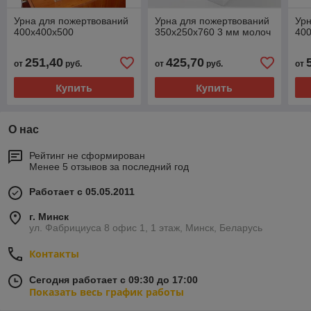
Урна для пожертвований
Урна для пожертвований
Урн
400х400х500
350х250х760 3 мм молоч
40
251,40
425,70
от
руб.
от
руб.
от
Купить
Купить
О нас
Рейтинг не сформирован
Менее 5 отзывов за последний год
Работает с 05.05.2011
г. Минск
ул. Фабрициуса 8 офис 1, 1 этаж, Минск, Беларусь
Контакты
Сегодня работает с 09:30 до 17:00
Показать весь график работы