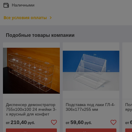
Наличными
Все условия оплаты
Подобные товары компании
Диспенсер демонстратор
Подставка под лаки ГЛ-4-
Пол
755х100х100 24 ячейки 3-
306х177х255 мм
яру
х ярусный для конфет
210,40
59,60
от
руб.
от
руб.
от