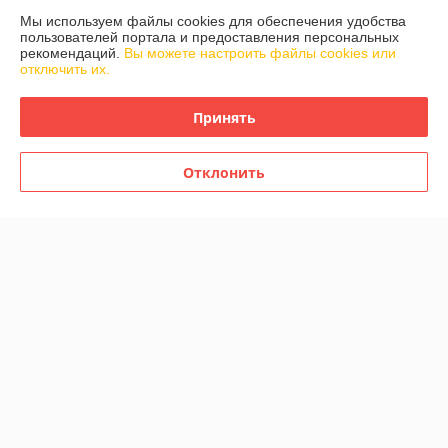
Мы используем файлы cookies для обеспечения удобства
пользователей портала и предоставления персональных
Контакты
рекомендаций.
Вы можете настроить файлы cookies или
отключить их.
Доставка и оплата
Принять
График работы
Отклонить
Полная версия сайта
Политика обработки cookies
Сайт создан на платформе Deal.by
Информация для покупателя
Юридическое лицо:
Частное предприятие «Фабрика Плексолл»