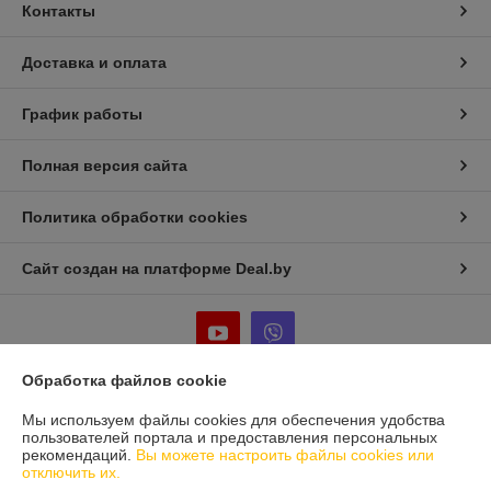
Контакты
Доставка и оплата
График работы
Полная версия сайта
Политика обработки cookies
Сайт создан на платформе Deal.by
Обработка файлов cookie
Информация для покупателя
Мы используем файлы cookies для обеспечения удобства
пользователей портала и предоставления персональных
Юридическое лицо:
Частное предприятие «Фабрика Плексолл»
рекомендаций.
Вы можете настроить файлы cookies или
220007, РБ, г. Минск, ул. Фабрициуса 8, офис 1
отключить их.