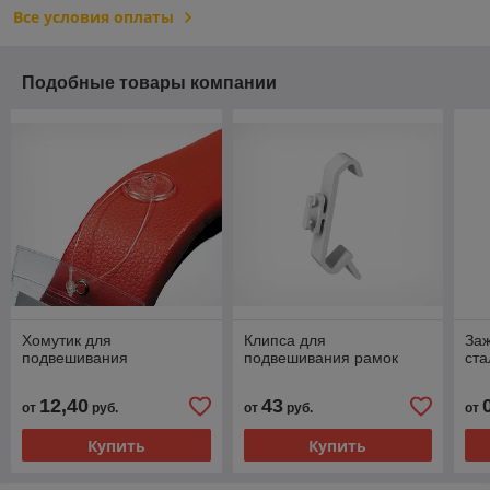
Все условия оплаты
Подобные товары компании
Хомутик для
Клипса для
За
подвешивания
подвешивания рамок
ста
12,40
43
от
руб.
от
руб.
от
Купить
Купить