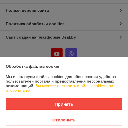
Полная версия сайта
Политика обработки cookies
Сайт создан на платформе Deal.by
Обработка файлов cookie
Информация для покупателя
Мы используем файлы cookies для обеспечения удобства
пользователей портала и предоставления персональных
Юридическое лицо:
Частное предприятие «Фабрика Плексолл»
рекомендаций.
Вы можете настроить файлы cookies или
220007, РБ, г. Минск, ул. Фабрициуса 8, офис 1
отключить их.
Регистрационный номер ЕГР: 192555222
Принять
УНП: 192555222
Регистрационный орган: Мингорисполком
Отклонить
Дата регистрации компании: 26.10.2015