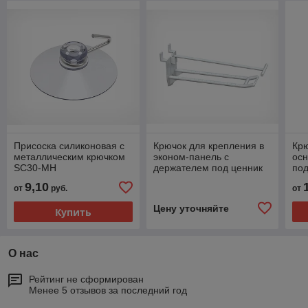
Присоска силиконовая с
Крючок для крепления в
Кр
металлическим крючком
эконом-панель с
ос
SC30-MH
держателем под ценник
по
тру
9,10
от
руб.
от
Цену уточняйте
Купить
О нас
Рейтинг не сформирован
Менее 5 отзывов за последний год