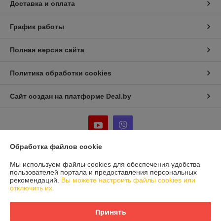
Доставка и оплата
График работы
Полная версия сайта
Политика обработки cookies
Сайт создан на платформе Deal.by
Обработка файлов cookie
Информация для покупателя
Мы используем файлы cookies для обеспечения удобства
пользователей портала и предоставления персональных
Юридическое лицо:
Частное предприятие «Фабрика Плексолл»
рекомендаций.
Вы можете настроить файлы cookies или
220007, РБ, г. Минск, ул. Фабрициуса 8, офис 1
отключить их.
Регистрационный номер ЕГР: 192555222
Принять
УНП: 192555222