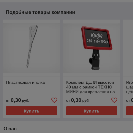
Подобные товары компании
Пластиковая иголка
Комплект ДЕЛИ высотой
Иго
40 мм с рамкой ТЕХНО
ша
МИНИ для крепления на
це
край посуды
0,30
0,30
от
руб.
от
руб.
от
Купить
Купить
О нас