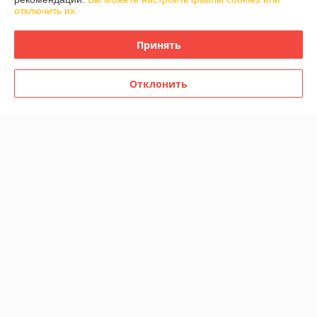
отключить их.
Доставка и оплата
Принять
График работы
Отклонить
Полная версия сайта
Политика обработки cookies
Сайт создан на платформе Deal.by
Информация для покупателя
Юридическое лицо:
Частное предприятие «Фабрика Плексолл»
220007, РБ, г. Минск, ул. Фабрициуса 8, офис 1
Регистрационный номер ЕГР: 192555222