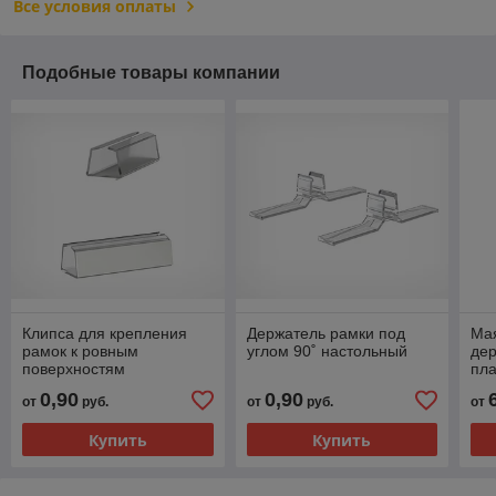
Все условия оплаты
Подобные товары компании
Клипса для крепления
Держатель рамки под
Ма
рамок к ровным
углом 90˚ настольный
дер
поверхностям
пла
0,90
0,90
от
руб.
от
руб.
от
Купить
Купить