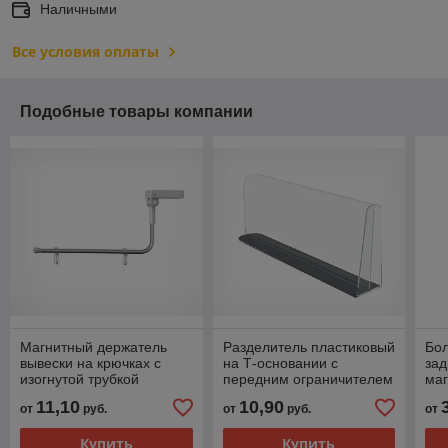
Наличными
Все условия оплаты
Подобные товары компании
Магнитный держатель
Разделитель пластиковый
Бо
вывески на крючках с
на Т-основании с
зад
изогнутой трубкой
передним ограничителем
маг
и магнитным скотчем
BA
11,10
10,90
от
руб.
от
руб.
от
Купить
Купить