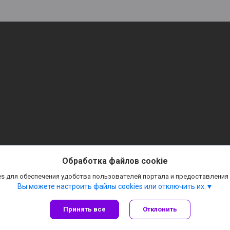
Сайт создан на платформе Deal.by
Политика обработки файлов cookies
Обработка файлов cookie
ТАБЛИЧКИ. СТЕНДЫ. ВСЕ ДЛЯ ОФОРМЛЕНИЯ. |
Пожаловаться на контент
s для обеспечения удобства пользователей портала и предоставления
Select Language
▼
Вы можете настроить файлы cookies или отключить их.
Принять все
Отклонить