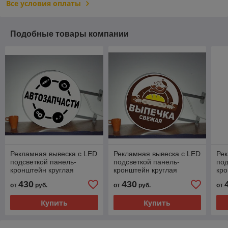
Все условия оплаты
Подобные товары компании
Рекламная вывеска с LED
Рекламная вывеска с LED
Рек
подсветкой панель-
подсветкой панель-
под
кронштейн круглая
кронштейн круглая
кро
Автозапчасти 50 см
Свежая Выпечка 50 см
Ве
430
430
от
руб.
от
руб.
от
50 
Купить
Купить