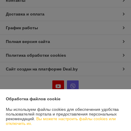
Контакты
Доставка и оплата
График работы
Полная версия сайта
Политика обработки cookies
Сайт создан на платформе Deal.by
Обработка файлов cookie
Информация для покупателя
Мы используем файлы cookies для обеспечения удобства
пользователей портала и предоставления персональных
Юридическое лицо:
Частное предприятие «Фабрика Плексолл»
рекомендаций.
Вы можете настроить файлы cookies или
220007, РБ, г. Минск, ул. Фабрициуса 8, офис 1
отключить их.
Регистрационный номер ЕГР: 192555222