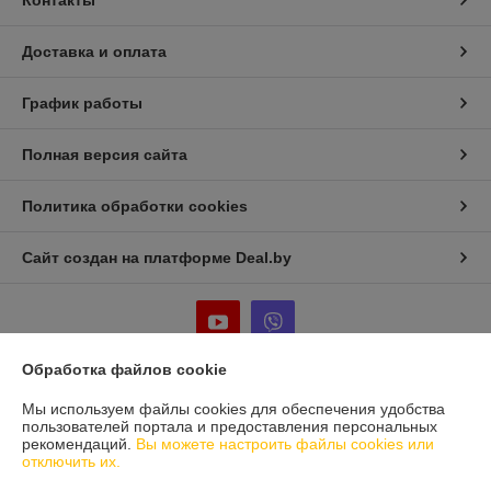
Контакты
Доставка и оплата
График работы
Полная версия сайта
Политика обработки cookies
Сайт создан на платформе Deal.by
Обработка файлов cookie
Информация для покупателя
Мы используем файлы cookies для обеспечения удобства
пользователей портала и предоставления персональных
Юридическое лицо:
Частное предприятие «Фабрика Плексолл»
рекомендаций.
Вы можете настроить файлы cookies или
220007, РБ, г. Минск, ул. Фабрициуса 8, офис 1
отключить их.
Регистрационный номер ЕГР: 192555222