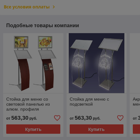
Все условия оплаты
Подобные товары компании
Стойка для меню со
Стойка для меню с
Акр
световой панелью из
подсветкой
ме
алюм. профиля
563,30
563,30
от
руб.
от
руб.
от
Купить
Купить