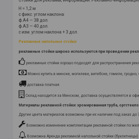
H = 1,2 м
с фикс. углом наклона:
ф.А4 — 38 дол.
ф.А3 — 40 дол.
с изм. углом наклона + 3 дол.
Рекламные напольные стойки
рекламные стойки
широко используются при проведении рекла
рекламные стойки хорошо подходят для распространения рекла
Можно купить в минске, могилеве, витебске, гомеле, гродно, 
доставка платная.
Склад находится за Минском, доставка осуществляется в офис
Материалы рекламной стойки
: хромированная труба, оргстекл
Другие цвета материалов возможны при их наличии под заказ до 
Возможно изменение комплектации рекламной стойки по жел
Возможна Аренда рекламной напольной стойки (буклетницы)