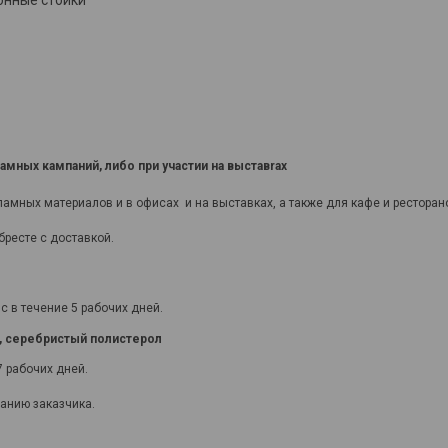
мных кампаний, либо при участии на выставrах
мных материалов и в офисах и на выставках, а также для кафе и ресторан
бресте с доставкой.
 в течение 5 рабочих дней.
о, серебристый полистерол
7 рабочих дней.
анию заказчика.